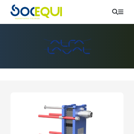
Aquecimento e AQS
Bombas de Calor
Tubagens e Acessórios
Ventilação
Ar Condicionado
Energias Renováveis
Desumidificadores / Humidificadores
Marcas