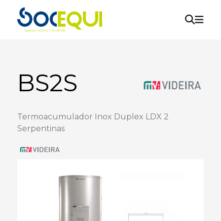
Aquecimento e AQS
Bombas de Calor
BS2S
Tubagens e Acessórios
Ventilação
Termoacumulador Inox Duplex LDX 2
Ar Condicionado
Serpentinas
Energias Renováveis
Desumidificadores / Humidificadores
Marcas