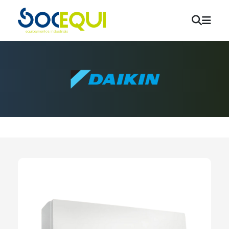
Aquecimento e AQS
Bombas de Calor
Tubagens e Acessórios
Ventilação
Ar Condicionado
Energias Renováveis
Desumidificadores / Humidificadores
Marcas